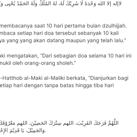
لاإله إلا الله وَحْدَهُ لَا شَرِيْكَ لَهُ، لهُ المُلْكُ وَلَهُ الحَمْدُ يُحْيِى وَيُ
u membacanya saat 10 hari pertama bulan dzulhijjah.
baca setiap hari doa tersebut sebanyak 10 kali
ya yang yang akan datang maupun yang telah lalu.”
 mengatakan, “Dari sebagian doa selama 10 hari ini
ukil oleh orang-orang sholeh.”
Hatthob al-Maki al-Maliki berkata, “Dianjurkan bagi
tiap hari dengan tanpa batas hingga tiba hari
اللَّهُمَّ فَرَجَكَ القَرِيْبَ، اللهم سِتْرَكَ الحَصِيْنَ، اللهم مَعْرُوْفَ
وَالجَمِيْلَ، يَا قَدِيْمَ الإِحْسَانِ إِحْسَانُكَ القَدِيْمُ، يَادَائِمَ المَعْرُوْفِ مَعْرُوْفُكَ الدَّائِمُ.