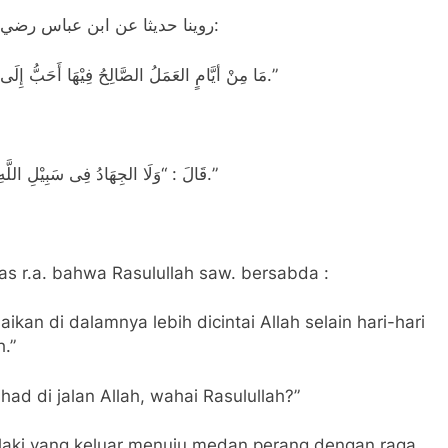
روينا حديثا عن ابن عباس رضي الله عنهما قال: قال رسول الله صلى الله عليه وسلم:
“مَا مِنْ أيَّامٍ العَمَلُ الصَّالِحُ فِيْهَا أَحَبُّ إِلَى اللَّهِ مِنْ هَذِهِ الأَيَّامِ – يَعْنِى أَيَّامِ العَشْرِ مِنْ ذِى الحِجَّةِ.”
قَالَ : “وَلَا الجِهَادُ فِى سَبِيْلِ اللَّهِ، إِلَّا رَجُلٌ خَرَجَ بِنَفْسِهِ وَمَالِهِ وَلَمْ يَرْجِعْ مِنْ ذَلِكَ بِشَيْءٍ.”
s r.a. bahwa Rasulullah saw. bersabda :
kan di dalamnya lebih dicintai Allah selain hari-hari
h.”
ad di jalan Allah, wahai Rasulullah?”
 lelaki yang keluar menuju medan perang dengan raga