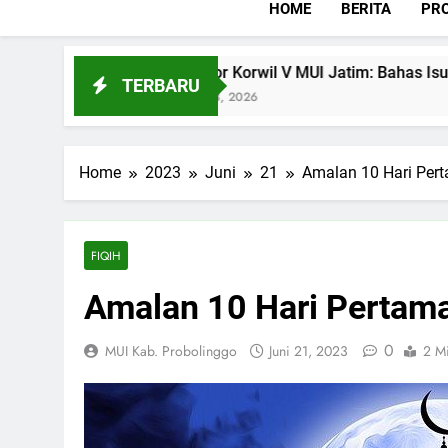
HOME
BERITA
PRO
Rakor Korwil V MUI Jatim: Bahas Isu Strategis
TERBARU
Juli 28, 2026
Home
2023
Juni
21
Amalan 10 Hari Pert
FIQIH
Amalan 10 Hari Pertama
0
MUI Kab. Probolinggo
Juni 21, 2023
2 M