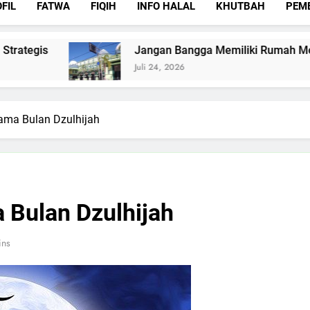
FIL
FATWA
FIQIH
INFO HALAL
KHUTBAH
PEM
Jangan Bangga Memiliki Rumah Mewah Jika Ru
Juli 24, 2026
ama Bulan Dzulhijah
 Bulan Dzulhijah
ins