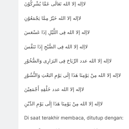
لاإله إلا الله تَعَالَى عَمَّا يُشْرِكُوْنَ
لاإله إلا الله خَيْرٌ مِمَّا يَجْمَعُوْنِ
لاإله إلا الله فِى اللَّيْلِ إذَا عَسْعَسَ
لاإله إلا الله فِى الصُّبْحِ إِذَا تَنَفَّسَ
لاإله إلا الله عدد الرِّيَاحَ فِى البَرَارِى وَالصُّخُوْرِ
لاإله إلا الله مِنْ يَوْمِنَا هَذَا إِلَى يَوْمِ البَعْثِ وَالنُّشُوْرِ
لاإله إلا الله عدد خَلْقِهِ أَجْمَعِيْنَ
لاإله إلا الله مِنْ يَوْمِنَا هَذَا إِلَى يَوْمِ الدِّيْنِ
Di saat terakhir membaca, ditutup dengan: