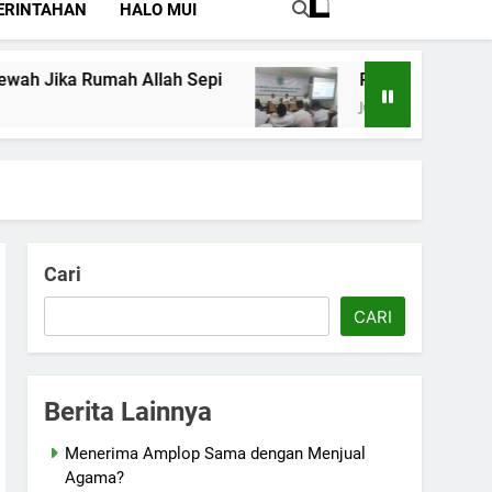
ERINTAHAN
HALO MUI
mah Allah Sepi
Perkuat Pemahaman Tentang
Juli 15, 2026
Cari
CARI
Berita Lainnya
Menerima Amplop Sama dengan Menjual
Agama?