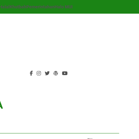
Halal
Khutbah
Pemerintahan
Halo MUI
A