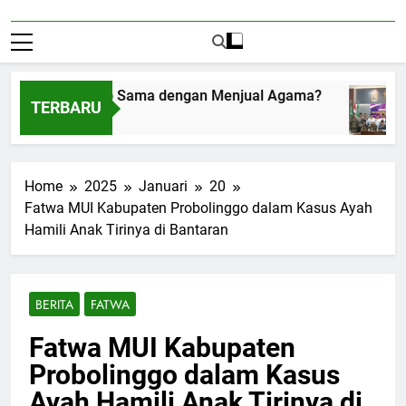
nerima Amplop Sama dengan Menjual Agama?
TERBARU
tus 1, 2026
Home
2025
Januari
20
Fatwa MUI Kabupaten Probolinggo dalam Kasus Ayah
Hamili Anak Tirinya di Bantaran
BERITA
FATWA
Fatwa MUI Kabupaten
Probolinggo dalam Kasus
Ayah Hamili Anak Tirinya di