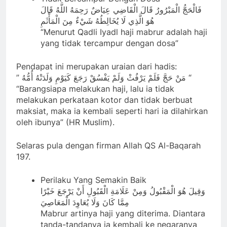
فَالْحَجُّ الْمَبْرُورُ قَالَ الْقَاضِي عِيَاضٌ رَحِمَهُ اللَّهُ قَالَ
هُوَ الَّذِي لَا يُخَالِطُهُ شَيْءٌ مِنَ الْمَأْثَمِ
“Menurut Qadli Iyadl haji mabrur adalah haji
yang tidak tercampur dengan dosa”
Pendapat ini merupakan uraian dari hadis:
” مَنْ حَجَّ فَلَمْ يَرْفُثْ وَلَمْ يَفْسُقْ رَجَعَ كَيَوْمِ وَلَدَتْهُ أُمُّهُ “
“Barangsiapa melakukan haji, lalu ia tidak
melakukan perkataan kotor dan tidak berbuat
maksiat, maka ia kembali seperti hari ia dilahirkan
oleh ibunya” (HR Muslim).
Selaras pula dengan firman Allah QS Al-Baqarah
197.
Perilaku Yang Semakin Baik
وَقِيلَ هُوَ الْمَقْبُولُ وَمِنْ عَلَامَةِ الْقَبُولِ أَنْ يَرْجَعَ خَيْرًا
مِمَّا كَانَ وَلَا يُعَاوِدَ الْمَعَاصِيَ
Mabrur artinya haji yang diterima. Diantara
tanda-tandanya ia kembali ke negaranya