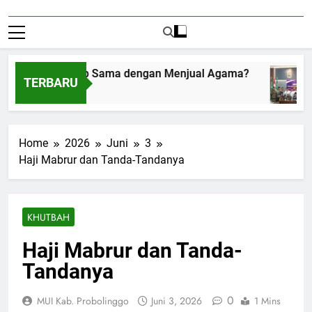
nerima Amplop Sama dengan Menjual Agama?
TERBARU
stus 1, 2026
Home
2026
Juni
3
Haji Mabrur dan Tanda-Tandanya
KHUTBAH
Haji Mabrur dan Tanda-
Tandanya
0
MUI Kab. Probolinggo
Juni 3, 2026
1 Mins