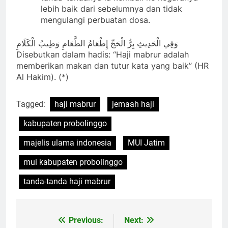
lebih baik dari sebelumnya dan tidak
mengulangi perbuatan dosa.
وَفِي الْحَدِيثِ بِرُّ الْحَجِّ إِطْعَامُ الطَّعَامِ وَطِيبُ الْكَلَامِ
Disebutkan dalam hadis: “Haji mabrur adalah
memberikan makan dan tutur kata yang baik” (HR
Al Hakim). (*)
Tagged:
haji mabrur
jemaah haji
kabupaten probolinggo
majelis ulama indonesia
MUI Jatim
mui kabupaten probolinggo
tanda-tanda haji mabrur
Previous:
Next:
Navigasi