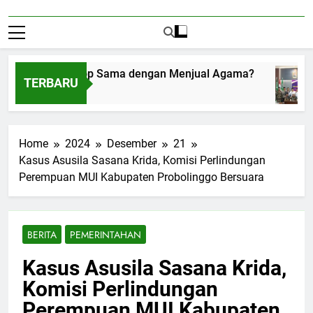
enerima Amplop Sama dengan Menjual Agama?
TERBARU
ustus 1, 2026
Home
2024
Desember
21
Kasus Asusila Sasana Krida, Komisi Perlindungan
Perempuan MUI Kabupaten Probolinggo Bersuara
BERITA
PEMERINTAHAN
Kasus Asusila Sasana Krida,
Komisi Perlindungan
Perempuan MUI Kabupaten