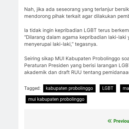
Nah, jika ada seseorang yang terlanjur ber
mendorong pihak terkait agar dilakukan pem
Ia tidak ingin kepribadian LGBT terus berkem
“Dilarang dalam agama kepribadian laki-la
menyerupai laki-laki,” tegasnya.
Seiring sikap MUI Kabupaten Probolinggo so
Peraturan Presiden yang berisi larangan LG
akademik dan draft RUU tentang pemidanaan
Tagged:
kabupaten probolinggo
LGBT
ma
mui kabupaten probolinggo
Previou
Navigasi