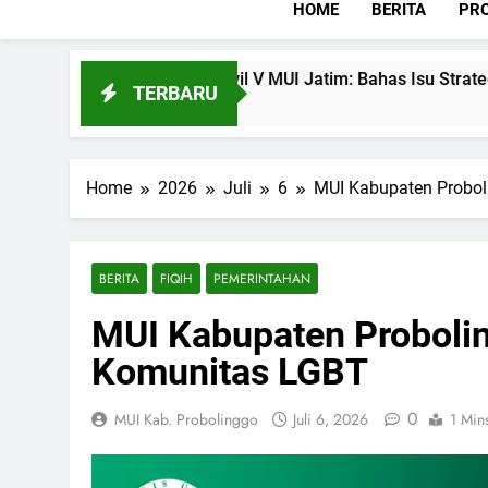
HOME
BERITA
PRO
Rakor Korwil V MUI Jatim: Bahas Isu Strategis
TERBARU
Juli 28, 2026
Home
2026
Juli
6
MUI Kabupaten Probol
BERITA
FIQIH
PEMERINTAHAN
MUI Kabupaten Probolin
Komunitas LGBT
0
MUI Kab. Probolinggo
Juli 6, 2026
1 Min