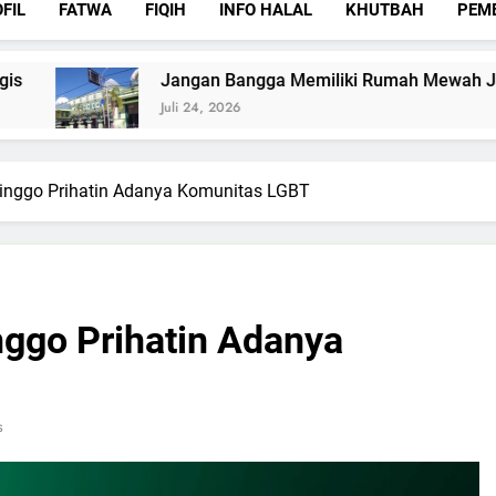
FIL
FATWA
FIQIH
INFO HALAL
KHUTBAH
PEM
Jangan Bangga Memiliki Rumah Mewah Jika Rumah A
Juli 24, 2026
inggo Prihatin Adanya Komunitas LGBT
ggo Prihatin Adanya
s