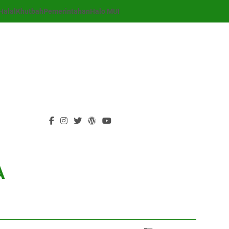
Halal
Khutbah
Pemerintahan
Halo MUI
A