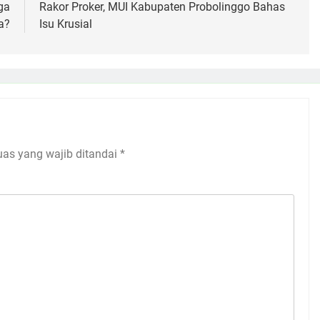
ga
Rakor Proker, MUI Kabupaten Probolinggo Bahas
a?
Isu Krusial
uas yang wajib ditandai
*