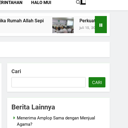
ERINTAHAN
HALO MUI
llah Sepi
Perkuat Pemahaman Tentang Jam
Juli 15, 2026
Cari
CARI
Berita Lainnya
Menerima Amplop Sama dengan Menjual
Agama?