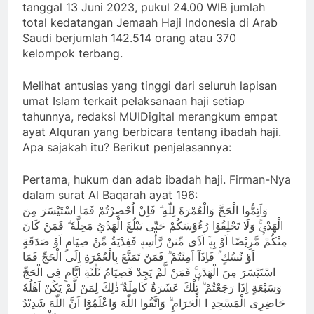
tanggal 13 Juni 2023, pukul 24.00 WIB jumlah
total kedatangan Jemaah Haji Indonesia di Arab
Saudi berjumlah 142.514 orang atau 370
kelompok terbang.
Melihat antusias yang tinggi dari seluruh lapisan
umat Islam terkait pelaksanaan haji setiap
tahunnya, redaksi MUIDigital merangkum empat
ayat Alquran yang berbicara tentang ibadah haji.
Apa sajakah itu? Berikut penjelasannya:
Pertama, hukum dan adab ibadah haji. Firman-Nya
dalam surat Al Baqarah ayat 196:
وَاَتِمُّوا الْحَجَّ وَالْعُمْرَةَ لِلّٰهِ ۗ فَاِنْ اُحْصِرْتُمْ فَمَا اسْتَيْسَرَ مِنَ
الْهَدْيِۚ وَلَا تَحْلِقُوْا رُءُوْسَكُمْ حَتّٰى يَبْلُغَ الْهَدْيُ مَحِلَّهٗ ۗ فَمَنْ كَانَ
مِنْكُمْ مَّرِيْضًا اَوْ بِهٖٓ اَذًى مِّننْ رَّأْسِهٖ فَفِدْيَةٌ مِّنْ صِيَامٍ اَوْ صَدَقَةٍ
اَوْ نُسُكٍ ۚ فَاِذَآ اَمِنْتُمْ ۗ فَمَنْ تَمَتَّعَ بِالْعُمْرَةِ اِلَى الْحَجِّ فَمَا
اسْتَيْسَرَ مِنَ الْهَدْيِۚ فَمَنْ لَّمْ يَجِدْ فَصِيَامُ ثَلٰثَةِ اَيَّامٍ فِى الْحَجِّ
وَسَبْعَةٍ اِذَا رَجَعْتُمْ ۗ تِلْكَ عَشَرَةٌ كَامِلَةٌ ۗذٰلِكَ لِمَنْ لَّمْ يَكُنْ اَهْلُهٗ
حَاضِرِى الْمَسْجِدِ ا الْحَرَامِ ۗ وَاتَّقُوا اللّٰهَ وَاعْلَمُوْٓا اَنَّ اللّٰهَ شَدِيْدُ