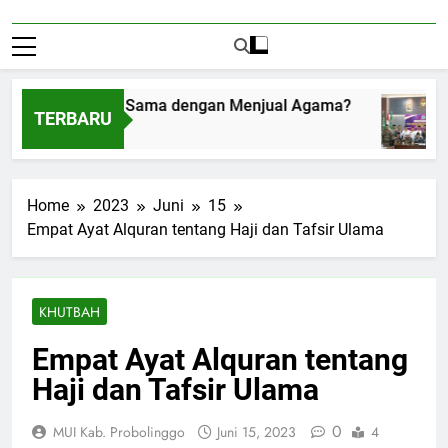
rima Amplop Sama dengan Menjual Agama?
TERBARU
s 1, 2026
Home
2023
Juni
15
Empat Ayat Alquran tentang Haji dan Tafsir Ulama
KHUTBAH
Empat Ayat Alquran tentang
Haji dan Tafsir Ulama
0
MUI Kab. Probolinggo
Juni 15, 2023
4