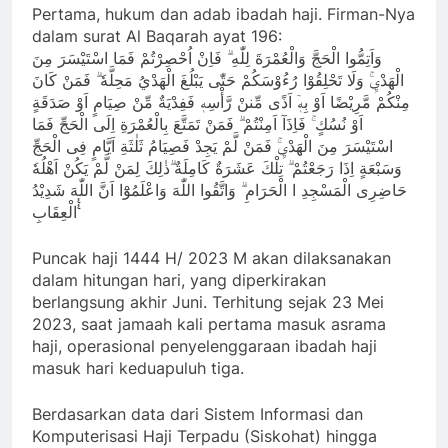
Pertama, hukum dan adab ibadah haji. Firman-Nya
dalam surat Al Baqarah ayat 196:
وَاَتِمُّوا الْحَجَّ وَالْعُمْرَةَ لِلّٰهِ ۗ فَاِنْ اُحْصِرْتُمْ فَمَا اسْتَيْسَرَ مِنَ
الْهَدْيِۚ وَلَا تَحْلِقُوْا رُءُوْسَكُمْ حَتّٰى يَبْلُغَ الْهَدْيُ مَحِلَّهٗ ۗ فَمَنْ كَانَ
مِنْكُمْ مَّرِيْضًا اَوْ بِهٖٓ اَذًى مِّننْ رَّأْسِهٖ فَفِدْيَةٌ مِّنْ صِيَامٍ اَوْ صَدَقَةٍ
اَوْ نُسُكٍ ۚ فَاِذَآ اَمِنْتُمْ ۗ فَمَنْ تَمَتَّعَ بِالْعُمْرَةِ اِلَى الْحَجِّ فَمَا
اسْتَيْسَرَ مِنَ الْهَدْيِۚ فَمَنْ لَّمْ يَجِدْ فَصِيَامُ ثَلٰثَةِ اَيَّامٍ فِى الْحَجِّ
وَسَبْعَةٍ اِذَا رَجَعْتُمْ ۗ تِلْكَ عَشَرَةٌ كَامِلَةٌ ۗذٰلِكَ لِمَنْ لَّمْ يَكُنْ اَهْلُهٗ
حَاضِرِى الْمَسْجِدِ ا الْحَرَامِ ۗ وَاتَّقُوا اللّٰهَ وَاعْلَمُوْٓا اَنَّ اللّٰهَ شَدِيْدُ
الْعِقَابِ ࣖࣖ
Puncak haji 1444 H/ 2023 M akan dilaksanakan
dalam hitungan hari, yang diperkirakan
berlangsung akhir Juni. Terhitung sejak 23 Mei
2023, saat jamaah kali pertama masuk asrama
haji, operasional penyelenggaraan ibadah haji
masuk hari keduapuluh tiga.
Berdasarkan data dari Sistem Informasi dan
Komputerisasi Haji Terpadu (Siskohat) hingga