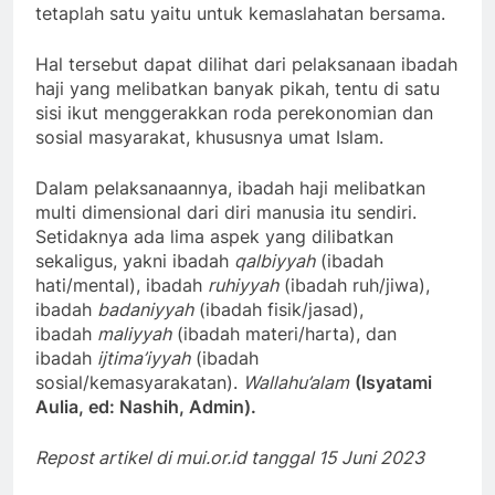
tetaplah satu yaitu untuk kemaslahatan bersama.
Hal tersebut dapat dilihat dari pelaksanaan ibadah
haji yang melibatkan banyak pikah, tentu di satu
sisi ikut menggerakkan roda perekonomian dan
sosial masyarakat, khususnya umat Islam.
Dalam pelaksanaannya, ibadah haji melibatkan
multi dimensional dari diri manusia itu sendiri.
Setidaknya ada lima aspek yang dilibatkan
sekaligus, yakni ibadah
qalbiyyah
(ibadah
hati/mental), ibadah
ruhiyyah
(ibadah ruh/jiwa),
ibadah
badaniyyah
(ibadah fisik/jasad),
ibadah
maliyyah
(ibadah materi/harta), dan
ibadah
ijtima’iyyah
(ibadah
sosial/kemasyarakatan).
Wallahu’alam
(Isyatami
Aulia, ed: Nashih, Admin).
Repost artikel di mui.or.id tanggal 15 Juni 2023