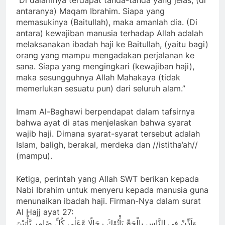
antaranya) Maqam Ibrahim. Siapa yang
memasukinya (Baitullah), maka amanlah dia. (Di
antara) kewajiban manusia terhadap Allah adalah
melaksanakan ibadah haji ke Baitullah, (yaitu bagi)
orang yang mampu mengadakan perjalanan ke
sana. Siapa yang mengingkari (kewajiban haji),
maka sesungguhnya Allah Mahakaya (tidak
memerlukan sesuatu pun) dari seluruh alam.”
Imam Al-Baghawi berpendapat dalam tafsirnya
bahwa ayat di atas menjelaskan bahwa syarat
wajib haji. Dimana syarat-syarat tersebut adalah
Islam, baligh, berakal, merdeka dan //istitha’ah//
(mampu).
Ketiga, perintah yang Allah SWT berikan kepada
Nabi Ibrahim untuk menyeru kepada manusia guna
menunaikan ibadah haji. Firman-Nya dalam surat
Al Hajj ayat 27:
وَاَذِّنْ فِى النَّاسِ بِالْحَجِّ يَأْتُوْكَ رِجَالًا وَّعَلٰى كُلِّ ضَامِرٍ يَّأْتِيْنَ