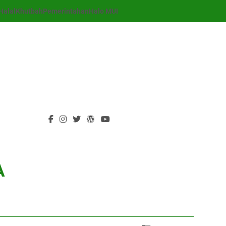
Halal
Khutbah
Pemerintahan
Halo MUI
A