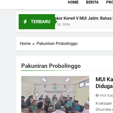
HOME
BERITA
PRO
Agama?
Rakor Korwil V MUI Jatim: Bahas Isu S
TERBARU
Juli 28, 2026
Home
Pakuniran Probolinggo
Pakuniran Probolinggo
MUI Ka
Diduga 
MUI Kab
Kraksaan 
Ghuroba d