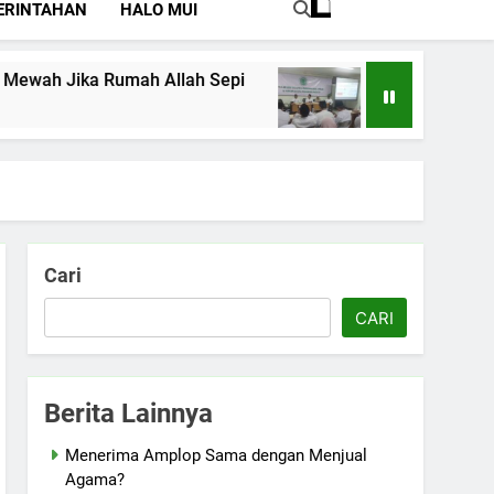
ERINTAHAN
HALO MUI
ah Jika Rumah Allah Sepi
Perkuat Pemaham
Juli 15, 2026
Cari
CARI
Berita Lainnya
Menerima Amplop Sama dengan Menjual
Agama?