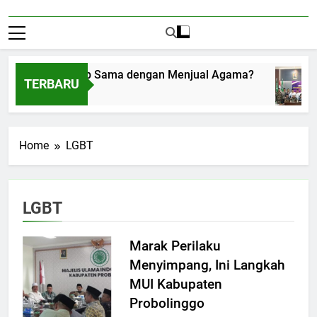
enerima Amplop Sama dengan Menjual Agama?
TERBARU
ustus 1, 2026
Home
LGBT
LGBT
Marak Perilaku
Menyimpang, Ini Langkah
MUI Kabupaten
Probolinggo