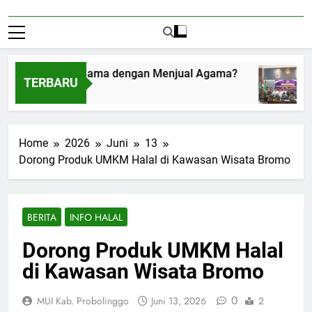
rima Amplop Sama dengan Menjual Agama?
TERBARU
s 1, 2026
Home
2026
Juni
13
Dorong Produk UMKM Halal di Kawasan Wisata Bromo
BERITA
INFO HALAL
Dorong Produk UMKM Halal
di Kawasan Wisata Bromo
0
MUI Kab. Probolinggo
Juni 13, 2026
2