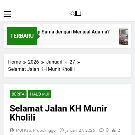
enerima Amplop Sama dengan Menjual Agama?
TERBARU
ustus 1, 2026
Home
2026
Januari
27
Selamat Jalan KH Munir Kholili
BERITA
HALO MUI
Selamat Jalan KH Munir
Kholili
0
MUI Kab. Probolinggo
Januari 27, 2026
2