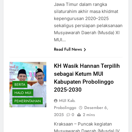
Jawa Timur dalam rangka
silaturahim akhir masa khidmat
kepengurusan 2020–2025
sekaligus persiapan pelaksanaan
Musyawarah Daerah (Musda) XI
MUI…
Read Full News
KH Wasik Hannan Terpilih
sebagai Ketum MUI
Kabupaten Probolinggo
BERITA
2025-2030
HALO MUI
MUI Kab.
PEMERINTAHAN
Probolinggo
Desember 6,
2025
0
2 mins
Kraksaan – Puncak kegiatan
Musyawarah Daerah (Musda) IV