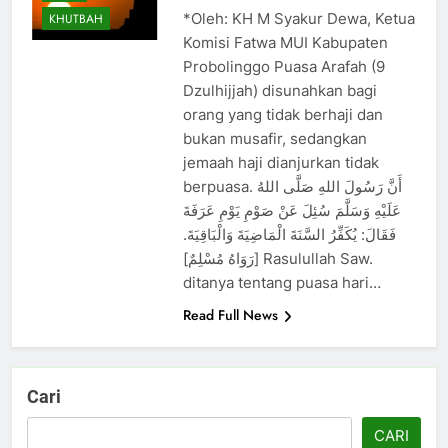
*Oleh: KH M Syakur Dewa, Ketua
KHUTBAH
Komisi Fatwa MUI Kabupaten
Probolinggo Puasa Arafah (9
Dzulhijjah) disunahkan bagi
orang yang tidak berhaji dan
bukan musafir, sedangkan
jemaah haji dianjurkan tidak
berpuasa. أَنَّ رَسُولَ اللهِ صَلَّى اللهُ
عَلَيْهِ وَسَلَّمَ سُئِلَ عَنْ صَوْمِ يَوْمِ عَرَفَةَ
فَقَالَ: يُكَفِّرُ السَّنَةَ الْمَاضِيَةَ وَالْبَاقِيَةَ.
[رَوَاهُ مُسْلِمٌ] Rasulullah Saw.
ditanya tentang puasa hari…
Read Full News
Cari
CARI