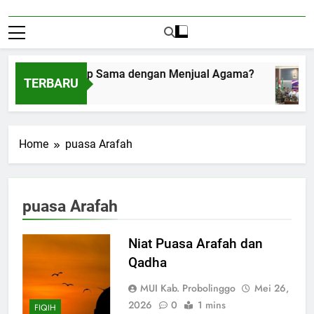
Menerima Amplop Sama dengan Menjual Agama?
TERBARU
gustus 1, 2026
Home
puasa Arafah
puasa Arafah
Niat Puasa Arafah dan
Qadha
MUI Kab. Probolinggo
Mei 26,
2026
0
1 mins
FIQIH