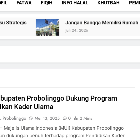
FIL
FATWA
FIQIH
INFO HALAL
KHUTBAH
PEM
trategis
Jangan Bangga Memiliki Rumah Mewa
Juli 24, 2026
bupaten Probolinggo Dukung Program
ikan Kader Ulama
. Probolinggo
Mei 13, 2025
0
2 Mins
– Majelis Ulama Indonesia (MUI) Kabupaten Probolinggo
an dukungan penuh terhadap program Pendidikan Kader