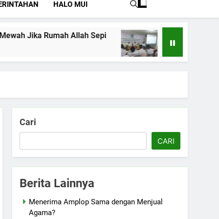
ERINTAHAN
HALO MUI
h Jika Rumah Allah Sepi
Perkuat Pemahama
Juli 15, 2026
Cari
CARI
Berita Lainnya
Menerima Amplop Sama dengan Menjual
Agama?