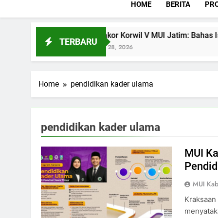
HOME
BERITA
PRO
Agama?
Rakor Korwil V MUI Jatim: Bahas Isu S
TERBARU
Juli 28, 2026
Home
pendidikan kader ulama
pendidikan kader ulama
MUI Ka
Pendid
MUI Kab
Kraksaan 
menyatak