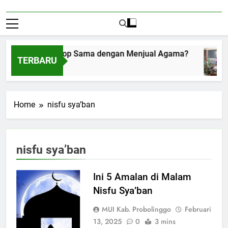
Menerima Amplop Sama dengan Menjual Agama?
TERBARU
Agustus 1, 2026
Home
nisfu sya’ban
nisfu sya’ban
Ini 5 Amalan di Malam
Nisfu Sya’ban
MUI Kab. Probolinggo
Februari
13, 2025
0
3 mins