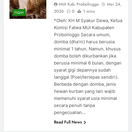
MUI Kab. Probolinggo
Mei 24,
2026
0
1 mins
FIQIH
*Oleh: KH M Syakur Dewa, Ketua
Komisi Fatwa MUI Kabupaten
Probolinggo Secara umum,
domba (dha’ni) harus berusia
minimal 1 tahun. Namun, khusus
domba boleh dikurbankan jika
berusia minimal 6 bulan, dengan
syarat gigi depannya sudah
tanggal (Poel/terlepas sendiri).
Berbeda dengan domba, jenis
hewan kurban yang lain wajib
memenuhi syarat usia minimal
secara penuh tanpa
pengecualian…
Read Full News