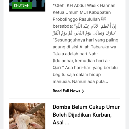
*Oleh: KH Abdul Wasik Hannan,
KHUTBAH
Ketua Umum MUI Kabupaten
Probolinggo Rasulullah ﷺ
bersabda: “إِنَّ أَعْظَمَ الأَيَّامِ عِنْدَ اللَّهِ
تَبَارَكَ وَتَعَالَى يَوْمُ النَّحْرِ، ثُمَّ يَوْمُ الْقَرِّ”
“Sesungguhnya hari yang paling
agung di sisi Allah Tabaraka wa
Ta‘ala adalah hari Nahr
(Iduladha), kemudian hari al-
Qarr.” Ada hari-hari yang berlalu
begitu saja dalam hidup
manusia. Namun ada pula…
Read Full News
Domba Belum Cukup Umur
Boleh Dijadikan Kurban,
Asal …