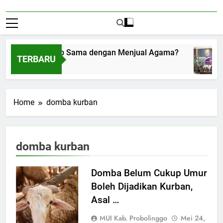
enerima Amplop Sama dengan Menjual Agama?
TERBARU
gustus 1, 2026
Home
domba kurban
domba kurban
Domba Belum Cukup Umur
Boleh Dijadikan Kurban,
Asal …
MUI Kab. Probolinggo
Mei 24,