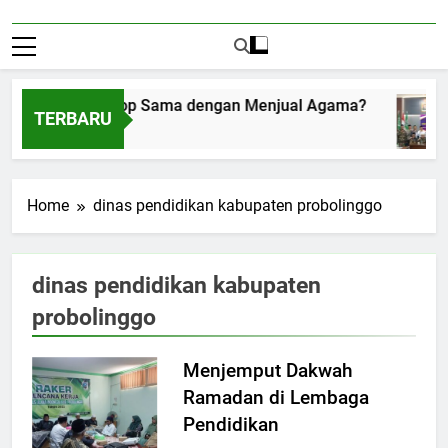
Menerima Amplop Sama dengan Menjual Agama?
TERBARU
Agustus 1, 2026
Home
dinas pendidikan kabupaten probolinggo
dinas pendidikan kabupaten
probolinggo
Menjemput Dakwah
Ramadan di Lembaga
Pendidikan