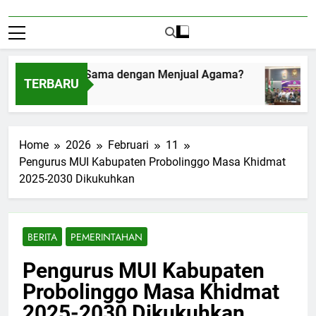
rima Amplop Sama dengan Menjual Agama?
TERBARU
s 1, 2026
Home
2026
Februari
11
Pengurus MUI Kabupaten Probolinggo Masa Khidmat
2025-2030 Dikukuhkan
BERITA
PEMERINTAHAN
Pengurus MUI Kabupaten
Probolinggo Masa Khidmat
2025-2030 Dikukuhkan