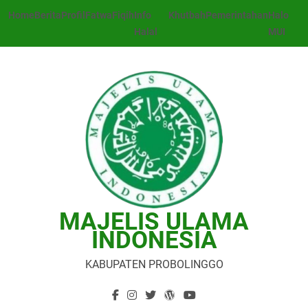
Skip
Home
Berita
Profil
Fatwa
Fiqih
Info
Khutbah
Pemerintahan
Halo
to
Halal
MUI
content
MAJELIS ULAMA
INDONESIA
KABUPATEN PROBOLINGGO