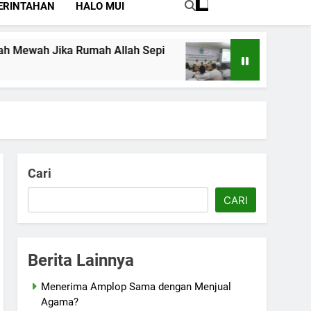
ERINTAHAN
HALO MUI
ewah Jika Rumah Allah Sepi
Perkuat Pemah
Juli 15, 2026
Cari
CARI
Berita Lainnya
Menerima Amplop Sama dengan Menjual
Agama?