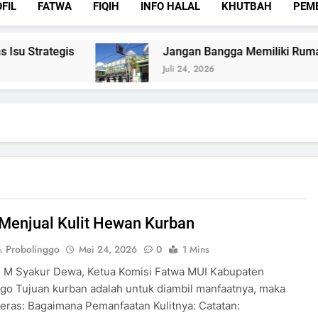
FIL
FATWA
FIQIH
INFO HALAL
KHUTBAH
PEM
u Strategis
Jangan Bangga Memiliki Rumah M
Juli 24, 2026
 Menjual Kulit Hewan Kurban
. Probolinggo
Mei 24, 2026
0
1 Mins
H M Syakur Dewa, Ketua Komisi Fatwa MUI Kabupaten
go Tujuan kurban adalah untuk diambil manfaatnya, maka
keras: Bagaimana Pemanfaatan Kulitnya: Catatan: