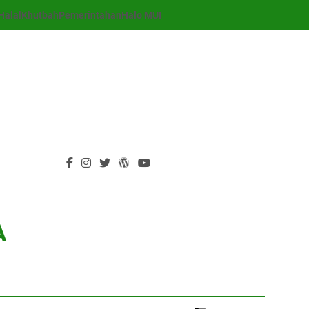
Halal
Khutbah
Pemerintahan
Halo MUI
A