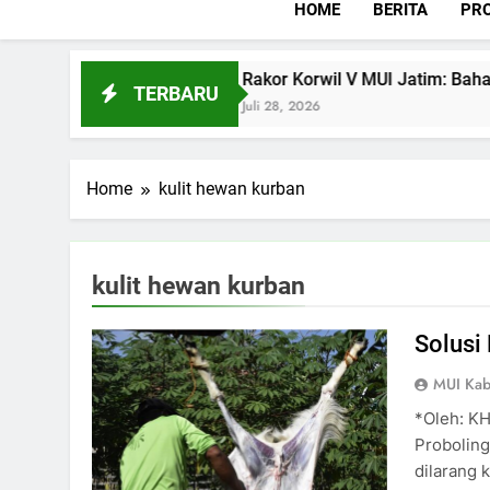
HOME
BERITA
PRO
l Agama?
Rakor Korwil V MUI Jatim: Bahas Is
TERBARU
Juli 28, 2026
Home
kulit hewan kurban
kulit hewan kurban
Solusi
MUI Kab
*Oleh: K
Proboling
dilarang 