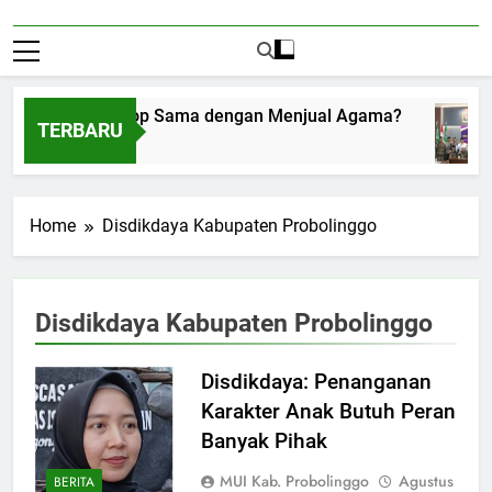
enerima Amplop Sama dengan Menjual Agama?
TERBARU
gustus 1, 2026
Home
Disdikdaya Kabupaten Probolinggo
Disdikdaya Kabupaten Probolinggo
Disdikdaya: Penanganan
Karakter Anak Butuh Peran
Banyak Pihak
MUI Kab. Probolinggo
Agustus
BERITA