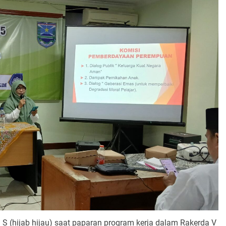
S (hijab hijau) saat paparan program kerja dalam Rakerda V