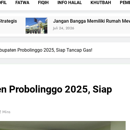
FIL
FATWA
FIQIH
INFO HALAL
KHUTBAH
PEM
ngan Bangga Memiliki Rumah Mewah Jika Rumah Allah Sepi
i 24, 2026
abupaten Probolinggo 2025, Siap Tancap Gas!
en Probolinggo 2025, Siap
2 Mins