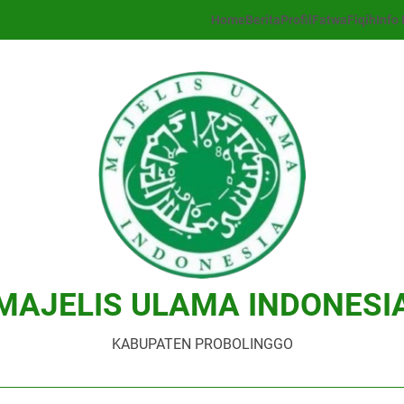
Home
Berita
Profil
Fatwa
Fiqih
Info 
MAJELIS ULAMA INDONESI
KABUPATEN PROBOLINGGO