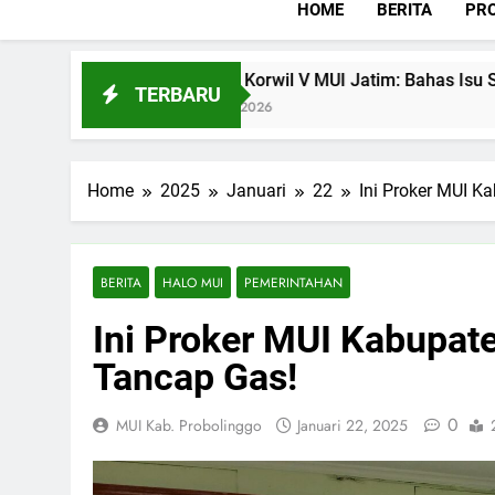
HOME
BERITA
PRO
or Korwil V MUI Jatim: Bahas Isu Strategis
Ja
TERBARU
28, 2026
Jul
Home
2025
Januari
22
Ini Proker MUI K
BERITA
HALO MUI
PEMERINTAHAN
Ini Proker MUI Kabupat
Tancap Gas!
0
MUI Kab. Probolinggo
Januari 22, 2025