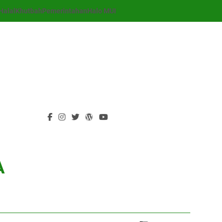
Halal
Khutbah
Pemerintahan
Halo MUI
A