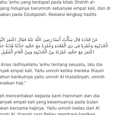
ahu ‘anhu yang terdapat pada kitab Shahih al-
ng hidupnya berumroh sebanyak empat kali, dan di
kan pada Dzulqadah. Redaksi lengkap hadits
عَنْ قَتَادَةَ قَالَ سَأَلْتُ أَنَسًا رَضِيَ اللَّهُ عَنْهُ فَقَالَ اعْتَمَرَ النَّبِ
الْحُدَيْبِيَةِ وَعُمْرَةً فِي ذِي الْقَعْدَةِ وَعُمْرَةً مَعَ حَجَّتِهِ حَدَّثَنَا هُدْبَةُ حَدَّ
اعْتَمَرَ مَعَ حَجَّتِهِ عُمْرَتَهُ مِنْ الْحُدَيْبِيَةِ وَمِنْ الْعَامِ الْمُقْبِل
Anas radhiyallahu ‘anhu tentang sesuatu, lalu dia
tahun berikutnya yaitu umroh Al Hudaibiyah, umroh
aikan haji.”
lah menceritakan kepada kami Hammam dan dia
kan bersama hajinya. Yaitu umroh beliau dari Al
mrah Al Ji’ranah saat Beliau membagi-bagikan