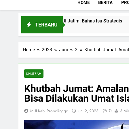
HOME
BERITA
PRO
kor Korwil V MUI Jatim: Bahas Isu Strategis
J
TERBARU
i 28, 2026
Ju
Home
2023
Juni
2
Khutbah Jumat: Amala
KHUTBAH
Khutbah Jumat: Amalan 
Bisa Dilakukan Umat Is
0
MUI Kab. Probolinggo
Juni 2, 2023
3 Mi