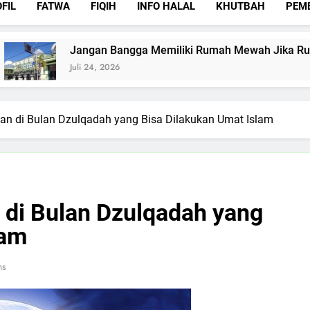
FIL
FATWA
FIQIH
INFO HALAL
KHUTBAH
PEM
angan Bangga Memiliki Rumah Mewah Jika Rumah Allah Sepi
li 24, 2026
n di Bulan Dzulqadah yang Bisa Dilakukan Umat Islam
di Bulan Dzulqadah yang
lam
ns