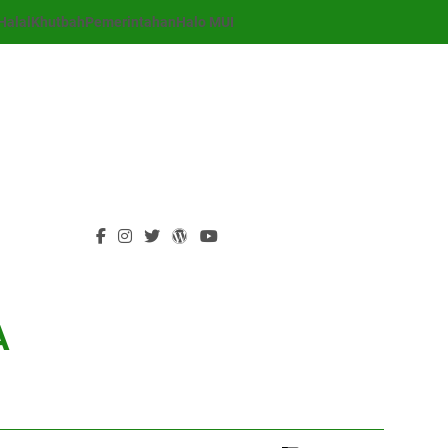
Halal
Khutbah
Pemerintahan
Halo MUI
A