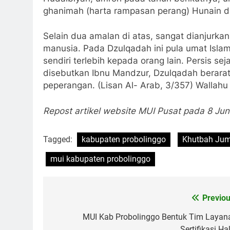
ghanimah (harta rampasan perang) Hunain da
Selain dua amalan di atas, sangat dianjurk
manusia. Pada Dzulqadah ini pula umat Islam
sendiri terlebih kepada orang lain. Persis 
disebutkan Ibnu Mandzur, Dzulqadah berarati
peperangan. (Lisan Al- Arab, 3/357) Wallahu
Repost artikel website MUI Pusat pada 8 Jun
Tagged:
kabupaten probolinggo
Khutbah Ju
mui kabupaten probolinggo
Previou
Navigasi
pos
MUI Kab Probolinggo Bentuk Tim Layan
Sertifikasi Ha