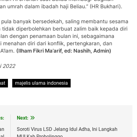
n umrah dalam ibadah haji Beliau.” (HR Bukhari).
an pula banyak bersedekah, saling membantu sesama
 tidak diperbolehkan berbuat zalim baik kepada diri
sejalan dengan penamaan bulan ini, sebagaimana
 menahan diri dari konflik, pertengkaran, dan
 A’lam.
(Ilham Fikri Ma’arif, ed: Nashih, Admin)
i 2022
mat
majelis ulama indonesia
s:
Next:
an
Soroti Virus LSD Jelang Idul Adha, Ini Langkah
lal
MUI Kab Probolinggo