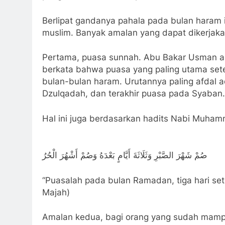
Berlipat gandanya pahala pada bulan haram i
muslim. Banyak amalan yang dapat dikerjakan
Pertama, puasa sunnah. Abu Bakar Usman ad
berkata bahwa puasa yang paling utama set
bulan-bulan haram. Urutannya paling afdal a
Dzulqadah, dan terakhir puasa pada Syaban. 
Hal ini juga berdasarkan hadits Nabi Muha
صُمْ شَهْرَ الصَّبْرِ وَثَلَاثَةَ أَيَّامٍ بَعْدَهُ وَصُمْ أَشْهُرَ الْحُرُ
“Puasalah pada bulan Ramadan, tiga hari se
Majah)
Amalan kedua, bagi orang yang sudah mampu