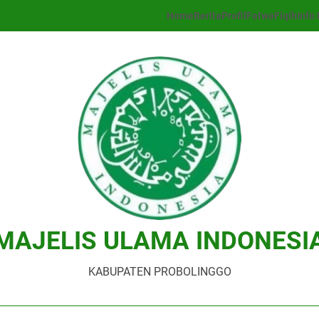
Home
Berita
Profil
Fatwa
Fiqih
Info 
MAJELIS ULAMA INDONESI
KABUPATEN PROBOLINGGO