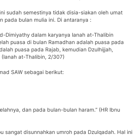
ni sudah semestinya tidak disia-siakan oleh umat
 pada bulan mulia ini. Di antaranya :
-Dimiyathy dalam karyanya Ianah at-Thalibin
elah puasa di bulan Ramadhan adalah puasa pada
dalah puasa pada Rajab, kemudian Dzulhijjah,
(Ianah at-Thalibin, 2/307)
mmad SAW sebagai berikut:
telahnya, dan pada bulan-bulan haram.” (HR Ibnu
 sangat disunnahkan umroh pada Dzulqadah. Hal ini