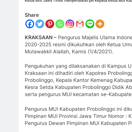
Ketua MUI Jawa TImur menyematkan pin kepada ketua MUI Kab
Share
KRAKSAAN –
Pengurus Majelis Ulama Indone
2020-2025 resmi dikukuhkan oleh Ketua Um
Mutawakkil Alallah, Kamis (1/4/2021).
Pengukuhan yang dilaksanakan di Kampus Un
Kraksaan ini dihadiri oleh Kapolres Proboli
Probolinggo, Kepala Kantor Kemenag Kabupat
Kesra Setda Kabupaten Probolinggo Didik Ab
serta pengurus MUI kecamatan se-Kabupaten
Pengurus MUI Kabupaten Probolinggo ini di
Pimpinan MUI Provinsi Jawa Timur Nomor : 
Pengurus Dewan Pimpinan MUI Kabupaten P