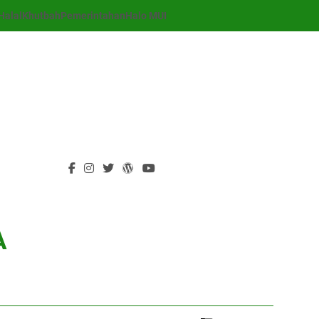
Halal
Khutbah
Pemerintahan
Halo MUI
A