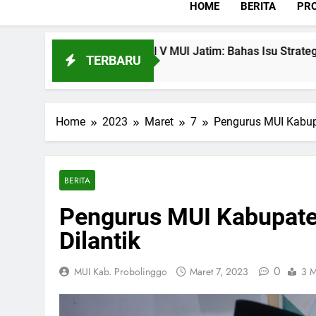
HOME
BERITA
PRO
Rakor Korwil V MUI Jatim: Bahas Isu Strategis
TERBARU
Juli 28, 2026
Home
2023
Maret
7
Pengurus MUI Kabup
BERITA
Pengurus MUI Kabupate
Dilantik
0
MUI Kab. Probolinggo
Maret 7, 2023
3 M